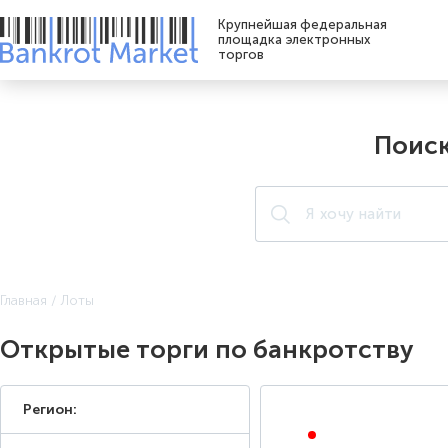
Крупнейшая федеральная
площадка электронных
торгов
Поис
Главная
/
Лоты
Открытые торги по банкротству
Регион:
ОТКРЫТЫЙ АУКЦИОН