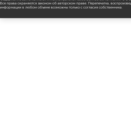
Все права охраняются законом об авторском праве. Перепечатка, воспроизве
информации в любом объеме возможны только с согласия собственника.