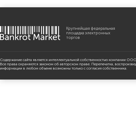
Крупнейшая федеральная
площадка электронных
торгов
Содержание сайта является интеллектуальной собственностью компании ООО
Все права охраняются законом об авторском праве. Перепечатка, воспроизве
информации в любом объеме возможны только с согласия собственника.