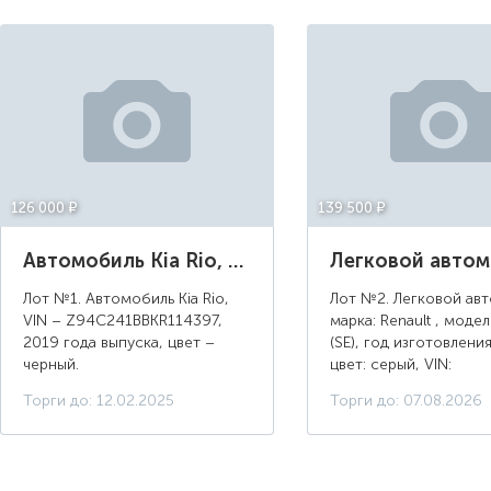
126 000 ¤
139 500 ¤
Автомобиль Kia Rio, 2019 года выпуска, цвет – черный.
Лот №1. Автомобиль Kia Rio,
Лот №2. Легковой ав
VIN – Z94C241BBKR114397,
марка: Renault , модел
2019 года выпуска, цвет –
(SE), год изготовления
черный.
цвет: серый, VIN:
X7LLSRAGH7H066331,
Торги до: 12.02.2025
Торги до: 07.08.2026
КХ 261075, г/н: O879
модель двигателя: K7J
двигатель №: ...