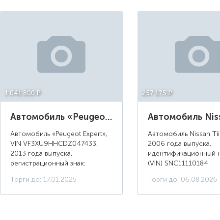
1 041 800 ¤
257 175 ¤
Автомобиль «Peugeot Expert», 2013 года выпуска, регистрационный знак: E761HE21
Автомобиль «Peugeot Expert»,
Автомобиль Nissan Tiid
VIN VF3XU9HHCDZ047433,
2006 года выпуска,
2013 года выпуска,
идентификационный 
регистрационный знак:
(VIN) SNC11110184.
E761HE21Местонахождение:
Автомобиль имеет с
Торги до: 17.01.2025
Торги до: 06.08.2026
125284, Москва, Хорошевское
недостатки: после ав
шоссе, 32А.Обременение:
автомобиль не на
Залог в пользу ООО КБ
ходу.Ограничения,
«Мегапол...
обременение: находит.