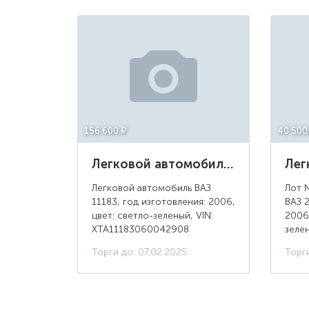
156 600 ¤
40 500
Легковой автомобиль ВАЗ 11183, год изготовления: 2006, цвет: светло-зеленый
Легковой автомобиль ВАЗ
Лот 
11183, год изготовления: 2006,
ВАЗ 2
цвет: светло-зеленый, VIN:
2006
XTA11183060042908
зелен
XTA2
Торги до: 07.02.2025
Торги
НН 0
разр
масса