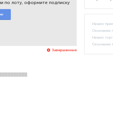
и по лоту, оформите подписку
фы
Начало прие
Окончание п
Начало торг
Окончание т
Завершенные
▒▒▒▒▒▒▒▒▒▒