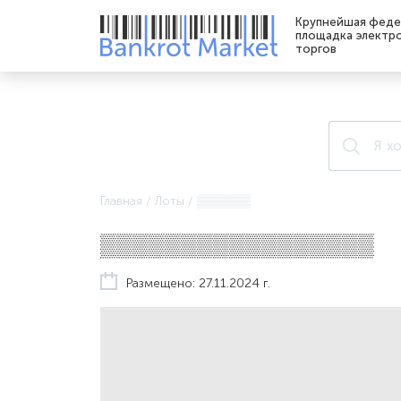
Крупнейшая феде
площадка электр
торгов
Главная
/
Лоты
/
▒▒▒▒▒▒
▒▒▒▒▒▒▒▒▒▒▒▒▒▒▒▒▒
Размещено: 27.11.2024 г.