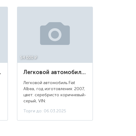
54 000 ¤
вет серебристый
Легковой автомобиль Fiat Albea, 2007 г.в, цвет: серебристо коричневый-серый, г/н: Е447РН29
Легковой автомобиль Fiat
Albea, год изготовления: 2007,
цвет: серебристо коричневый-
серый, VIN:
XU31780007Z005109, ПТС: 16
Торги до: 06.03.2025
ММ 266205, г/н:
Е447РН29.Местонахождение:
Архангельская область, г.
Северодви...