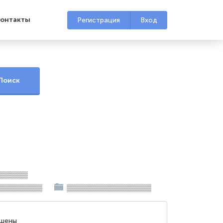
онтакты
Регистрация
Вход
▒▒▒▒▒▒
▒▒▒▒▒▒▒▒▒
▒▒▒▒▒▒▒▒▒▒▒▒▒▒▒▒▒
ршены