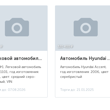
 ¤
320 400 ¤
Легковой автомобиль ВАЗ 21101, 2006 г.в., цвет: средний серо-зеленый, г/н: К311ХО702
Автомобиль Hyundai Accent, год изготовления: 2006, ц
№1. Легковой автомобиль
Автомобиль Hyundai Accent,
1101, год изготовления:
год изготовления: 2006, цвет
, цвет: средний серо-
серебристый
ый, VIN:
1101060931264, ПТС: 02
 до: 07.08.2026
Торги до: 21.01.2025
13889, г/н: К311ХО702,
ешенная максимальная
: 1480 кг, масса без...