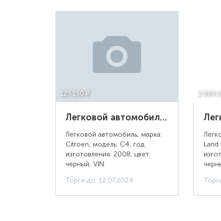
129 150 ¤
2 888 
Легковой автомобиль Citroen C4, 2008 г.в., цвет: черный, г/н: О805ХУ161
Легковой автомобиль, марка:
Легк
Citroen, модель: C4, год
Land 
изготовления: 2008, цвет:
изгот
черный, VIN:
черны
VF7LA5FWC74913901, ПТС:
JTMH
Торги до: 12.07.2024
Торги
78УЕ 224179, г/н: О805ХУ161,
78НР
тип двигателя: бензиновый,
мощно
двигатель №: 10FHAZPSA5FW
235 (
04...