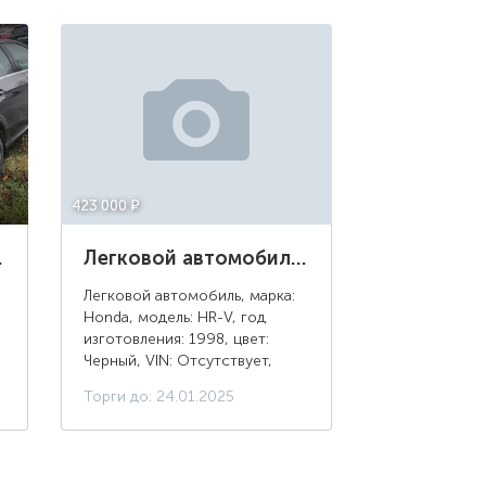
423 000 ¤
г/н: Е225КН198
Легковой автомобиль Honda HR-V, год изготовления: 1998, цвет: Черный, г/н: В239КН41
Легковой автомобиль, марка:
Honda, модель: HR-V, год
изготовления: 1998, цвет:
Черный, VIN: Отсутствует,
ПТС: 41РН 816872, г/н:
Торги до: 24.01.2025
В239КН41, изготовитель
(страна): Япония, модель
двигателя: D16А, тип дви...