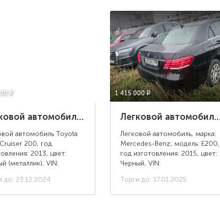
000 ¤
1 415 000 ¤
Легковой автомобиль Toyota Land Cruiser 200, 2013 г.в., цвет: черный (металлик), г/н: О611ХМ178
Легковой автомобиль Mercedes-Benz Е200, год изготовления: 2015, цвет: Черный, 
овой автомобиль Toyota
Легковой автомобиль, марка:
Cruiser 200, год
Mercedes-Benz, модель: Е200,
овления: 2013, цвет:
год изготовления: 2015, цвет:
й (металлик), VIN:
Черный, VIN:
V05J04111678, ПТС:
WDD2120341B205104, г/н:
 до: 23.12.2024
Торги до: 17.01.2025
 522608, г/н: О611ХМ178,
Е225КН198
сть двигателя, л. с. (кВт):
173). Наход...