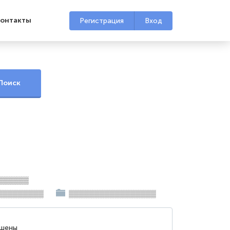
онтакты
Регистрация
Вход
▒▒▒▒▒▒
▒▒▒▒▒▒▒▒▒
▒▒▒▒▒▒▒▒▒▒▒▒▒▒▒▒▒
ршены