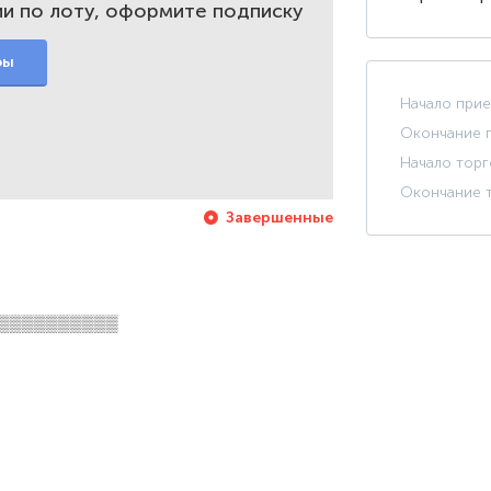
и по лоту, оформите подписку
фы
Начало прие
Окончание п
Начало торг
Окончание т
Завершенные
▒▒▒▒▒▒▒▒▒▒