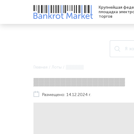
Крупнейшая феде
площадка электр
торгов
Главная
/
Лоты
/
▒▒▒▒▒▒
▒▒▒▒▒▒▒▒▒▒▒▒▒▒▒▒▒
Размещено: 14.12.2024 г.