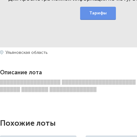
Тарифы
Ульяновская область
Описание лота
▒▒▒▒▒▒▒▒▒▒▒▒▒▒▒▒▒▒ ▒▒▒▒▒▒▒▒▒▒▒▒▒▒▒▒▒▒▒▒▒▒
▒▒▒▒▒▒ ▒▒▒▒▒▒▒▒ ▒▒▒▒▒▒▒▒▒▒▒▒▒▒
Похожие лоты