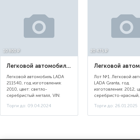
10 800 ¤
20 475 ¤
Легковой автомобиль LADA 211540, 2010 г.в., цвет: светло-серебристый металл, г/н: Е198ВХ76
Легковой автомобиль LADA
Лот №1. Легковой ав
211540, год изготовления:
LADA Granta, год
2010, цвет: светло-
изготовления: 2012, ц
серебристый металл, VIN:
серебристо-красный, 
XTA211540A4859356, ПТС: 63
XTA219020D0099567,
Торги до: 09.04.2024
Торги до: 26.01.2025
МТ 802576, г/н: Е198ВХ76,
НР 638495, г/н: С876
модель двигателя: 11183, тип
разрешенная максима
двигателя: бензиновый, ...
масса 1560 кг, масса б