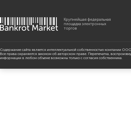
Крупнейшая федеральная
площадка электронных
торгов
Содержание сайта является интеллектуальной собственностью компании ООО
Все права охраняются законом об авторском праве. Перепечатка, воспроизве
информации в любом объеме возможны только с согласия собственника.