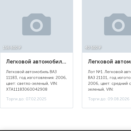
156 600 ¤
40 500 ¤
Легковой автомобиль ВАЗ 11183, год изготовления: 2006, цвет: светло-зеленый
Легковой автомобиль ВАЗ
Лот №1. Легковой ав
11183, год изготовления: 2006,
ВАЗ 21101, год изгото
цвет: светло-зеленый, VIN:
2006, цвет: средний 
XTA11183060042908
зеленый, VIN:
XTA21101060931264, 
Торги до: 07.02.2025
Торги до: 09.08.2026
НН 013889, г/н: К311
разрешенная максима
масса: 1480 кг, масса 