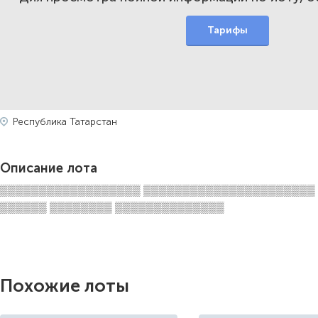
Тарифы
Республика Татарстан
Описание лота
▒▒▒▒▒▒▒▒▒▒▒▒▒▒▒▒▒▒ ▒▒▒▒▒▒▒▒▒▒▒▒▒▒▒▒▒▒▒▒▒▒
▒▒▒▒▒▒ ▒▒▒▒▒▒▒▒ ▒▒▒▒▒▒▒▒▒▒▒▒▒▒
Похожие лоты