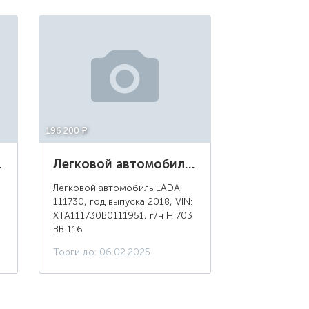
196 200 ¤
а: 2009
Легковой автомобиль LADA 111730, год выпуска 2018, г/н Н 703 ВВ 116
Легковой автомобиль LADA
111730, год выпуска 2018, VIN:
XTA111730B0111951, г/н Н 703
ВВ 116
Торги до: 06.02.2025