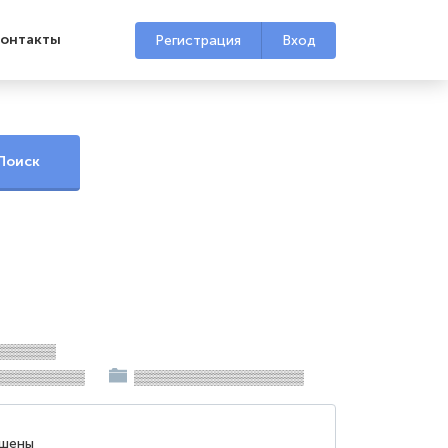
онтакты
Регистрация
Вход
▒▒▒▒▒▒
▒▒▒▒▒▒▒▒▒
▒▒▒▒▒▒▒▒▒▒▒▒▒▒▒▒▒
ршены