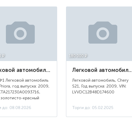
0 ¤
180 000 ¤
Легковой автомобиль Lada Priora, год выпуска: 2009, цвет: золотисто-красный
Легковой автомобиль, Chery S21, Год выпуск
№1 Легковой автомобиль
Легковой автомобиль, Chery
Priora, год выпуска: 2009,
S21, Год выпуска: 2009, VIN:
 ХТА217230A0093716,
LVVDС12В48D174600
: золотисто-красный
и до: 08.08.2026
Торги до: 05.02.2025