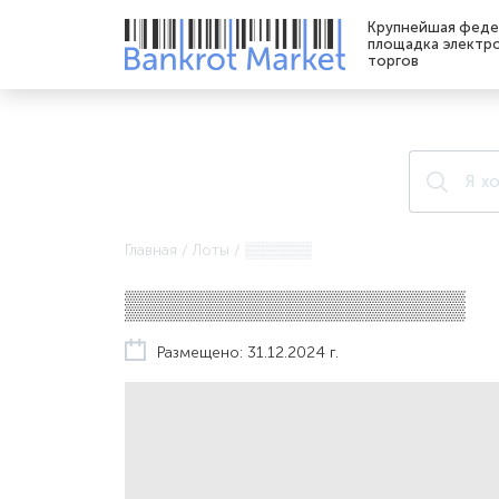
Крупнейшая феде
площадка электр
торгов
Главная
/
Лоты
/
▒▒▒▒▒▒
▒▒▒▒▒▒▒▒▒▒▒▒▒▒▒▒▒
Размещено: 31.12.2024 г.