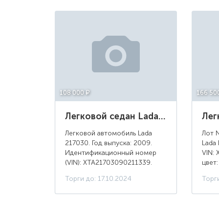
108 000 ¤
166 50
Легковой седан Lada 217030, год выпуска: 2009, цвет светло-серебристый металл
Легковой автомобиль Lada
Лот 
217030. Год выпуска: 2009.
Lada 
Идентификационный номер
VIN:
(VIN): XTA21703090211339.
цвет
Номер кузова (кабины):
Торги до: 17.10.2024
Торг
XTA21703090211339. Цвет
кузова (кабины): светло-
серебристый металл.
Рабочий...