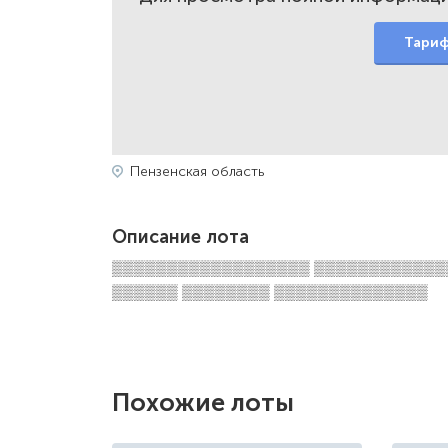
Тари
Пензенская область
Описание лота
▒▒▒▒▒▒▒▒▒▒▒▒▒▒▒▒▒▒ ▒▒▒▒▒▒▒▒▒▒▒▒
▒▒▒▒▒▒ ▒▒▒▒▒▒▒▒ ▒▒▒▒▒▒▒▒▒▒▒▒▒▒
Похожие лоты