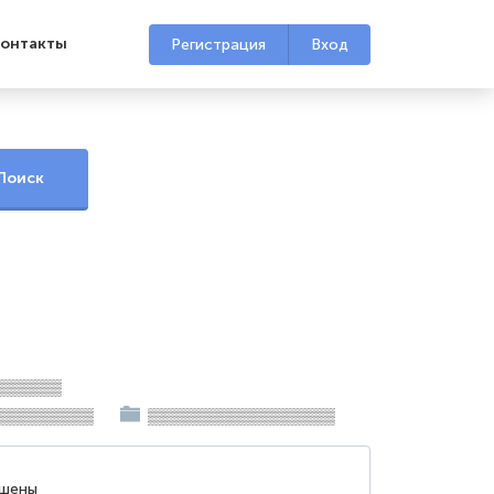
онтакты
Регистрация
Вход
▒▒▒▒▒▒
▒▒▒▒▒▒▒▒▒
▒▒▒▒▒▒▒▒▒▒▒▒▒▒▒▒▒
ршены