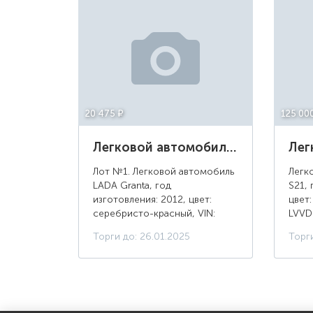
20 475 ¤
125 00
Легковой автомобиль LADA Granta, год изготовления 2012, цвет серебристо-красный, г/н С876ТМ36
Лот №1. Легковой автомобиль
Легк
LADA Granta, год
S21, 
изготовления: 2012, цвет:
цвет:
серебристо-красный, VIN:
LVVD
XTA219020D0099567, ПТС: 63
77УН
Торги до: 26.01.2025
Торги
НР 638495, г/н: С876ТМ36,
мощно
разрешенная максимальная
68, 
масса 1560 кг, масса без н...
куб. с