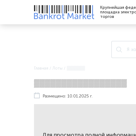
Крупнейшая феде
площадка электр
торгов
Главная
/
Лоты
/
▒▒▒▒▒▒
▒▒▒▒▒▒▒▒▒▒▒▒▒▒▒▒▒
Размещено: 10.01.2025 г.
Для просмотра полной информаци