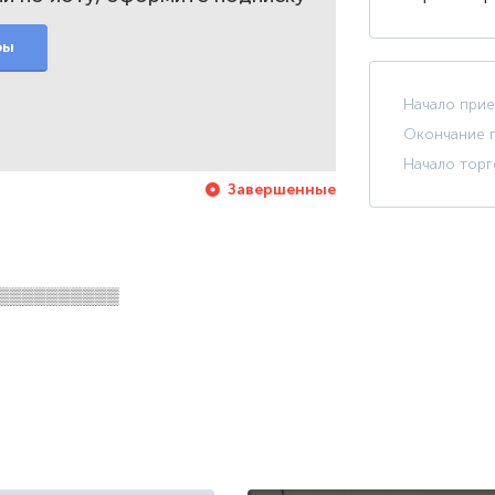
фы
Начало прие
Окончание п
Начало торг
Завершенные
▒▒▒▒▒▒▒▒▒▒