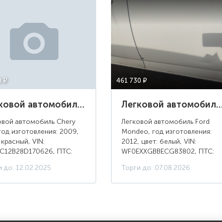
0 ¤
461 730 ¤
Легковой автомобиль Chery S21, год изготовления: 2009, цвет: красный, г/н: Е050ОС53
Легковой автомобиль Ford Mondeo, год изготовления: 2012, цвет: белый, г/
овой автомобиль Chery
Легковой автомобиль Ford
год изготовления: 2009,
Mondeo, год изготовления:
 красный, VIN:
2012, цвет: белый, VIN:
C12B28D170626, ПТС:
WF0EXXGBBECG83802, ПТС:
 704079, г/н: Е050ОС53,
78УС479156, г/н: Е676ХТ152,
 до: 12.02.2025
Торги до: 07.08.2026
сть двигателя, л. с. (кВт):
изготовитель (страна): Бельгия
рабочий объем двигателя,
тип двигателя: дизельный,
м: 10...
двигатель №: QX...