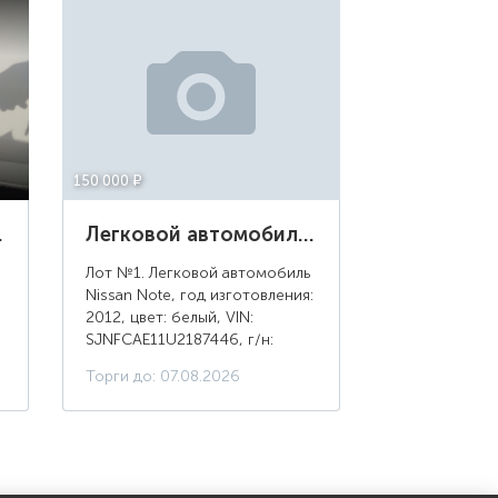
150 000 ¤
н: Е676ХТ152
Легковой автомобиль Nissan Note, год изготовления: 2012, цвет: белый, г/н: М172НУ77
Лот №1. Легковой автомобиль
Nissan Note, год изготовления:
2012, цвет: белый, VIN:
SJNFCAE11U2187446, г/н:
М172НУ77, мощность
Торги до: 07.08.2026
,
двигателя, л. с. (кВт): 110 (81),
рабочий объем двигателя, куб.
см: 1598, ...