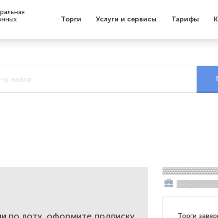
ральная
Торги
Услуги и сервисы
Тарифы
К
онных
▒▒▒▒▒▒▒▒▒▒▒
▒▒▒▒▒▒▒▒
и по лоту, оформите подписку
Торги заве